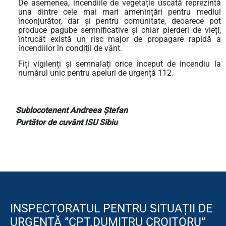
De asemenea, incendiile de vegetație uscată reprezintă
una dintre cele mai mari amenințări pentru mediul
înconjurător, dar și pentru comunitate, deoarece pot
produce pagube semnificative și chiar pierderi de vieți,
întrucât există un risc major de propagare rapidă a
incendiilor în condiții de vânt.
Fiți vigilenți și semnalați orice început de incendiu la
numărul unic pentru apeluri de urgență 112.
Sublocotenent Andreea Ștefan
Purtător de cuvânt ISU Sibiu
INSPECTORATUL PENTRU SITUAȚII DE
URGENȚĂ ”CPT.DUMITRU CROITORU”