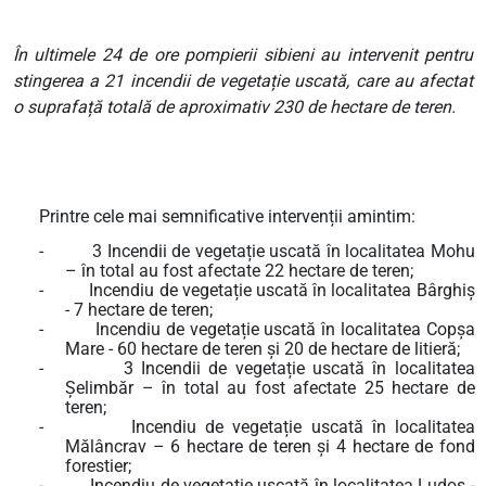
În ultimele 24 de ore pompierii sibieni au intervenit pentru
stingerea a 21 incendii de vegetație uscată, care au afectat
o suprafață totală de aproximativ 230 de hectare de teren.
Printre cele mai semnificative intervenții amintim:
-
3 Incendii de vegetație uscată în localitatea Mohu
– în total au fost afectate 22 hectare de teren;
-
Incendiu de vegetație uscată în localitatea Bârghiș
- 7 hectare de teren;
-
Incendiu de vegetație uscată în localitatea Copșa
Mare - 60 hectare de teren și 20 de hectare de litieră;
-
3 Incendii de vegetație uscată în localitatea
Șelimbăr – în total au fost afectate 25 hectare de
teren;
-
Incendiu de vegetație uscată în localitatea
Mălâncrav – 6 hectare de teren și 4 hectare de fond
forestier;
-
Incendiu de vegetație uscată în localitatea Ludoș -