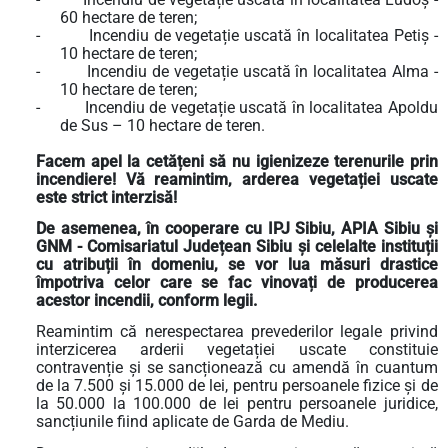
60 hectare de teren;
-
Incendiu de vegetație uscată în localitatea Petiș -
10 hectare de teren;
-
Incendiu de vegetație uscată în localitatea Alma -
10 hectare de teren;
-
Incendiu de vegetație uscată în localitatea Apoldu
de Sus – 10 hectare de teren.
Facem apel la cetățeni să nu igienizeze terenurile prin
incendiere! Vă reamintim, arderea vegetației uscate
este strict interzisă!
De asemenea, în cooperare cu IPJ Sibiu, APIA Sibiu și
GNM - Comisariatul Județean Sibiu și celelalte instituții
cu atribuții în domeniu, se vor lua măsuri drastice
împotriva celor care se fac vinovați de producerea
acestor incendii, conform legii.
Reamintim că nerespectarea prevederilor legale privind
interzicerea arderii vegetației uscate constituie
contravenție și se sancționează cu amendă în cuantum
de la 7.500 și 15.000 de lei, pentru persoanele fizice și de
la 50.000 la 100.000 de lei pentru persoanele juridice,
sancțiunile fiind aplicate de Garda de Mediu.