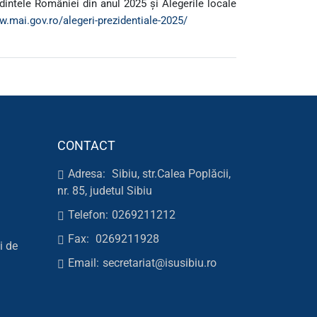
dintele României din anul 2025 și Alegerile locale
w.mai.gov.ro/alegeri-prezidentiale-2025/
CONTACT
Adresa:
Sibiu, str.Calea Poplăcii,
nr. 85, judetul Sibiu
Telefon:
0269211212
Fax:
0269211928
i de
Email:
secretariat@isusibiu.ro