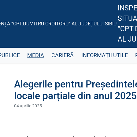
INSP
SITUA
”CPT
AL JU
PUBLICE
MEDIA
CARIERĂ
INFORMAȚII UTILE
Alegerile pentru Președintel
locale parțiale din anul 2025
04 aprilie 2025